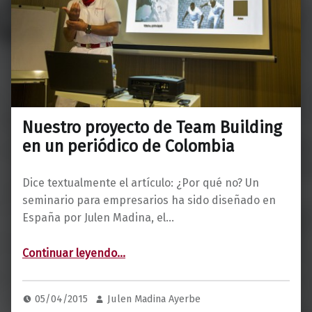
Nuestro proyecto de Team Building
en un periódico de Colombia
Dice textualmente el artículo: ¿Por qué no? Un
seminario para empresarios ha sido diseñado en
España por Julen Madina, el…
“Nuestro proyecto de Team Building en un periódico de Colombia”
Continuar leyendo
…
05/04/2015
Julen Madina Ayerbe