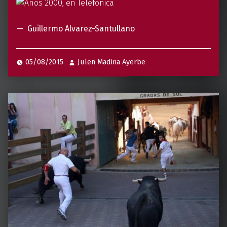
l
e
Guillermo Alvarez-Santullano
r
m
05/08/2015
Julen Madina Ayerbe
o
A
l
v
a
r
e
z
-
S
a
n