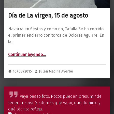
Día de La virgen, 15 de agosto
Navarra en fiestas y como no, Tafalla Se ha corrido
el primer encierro con toros de Dolores Aguirre. En
la…
“Día de La virgen, 15 de agosto”
Continuar leyendo
…
16/08/2015
Julen Madina Ayerbe
G
Vaya peazo foto. Pocos pueden presumir de
u
tener una así. Y además qué valor, qué dominio y
i
qué técnica refleja.
l