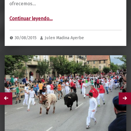
ofrecemos…
“Mis amig@s en la red”
Continuar leyendo
…
30/08/2015
Julen Madina Ayerbe