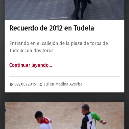
t
u
l
l
Recuerdo de 2012 en Tudela
a
n
Entrando en el callejón de la plaza de toros de
o
Tudela con dos toros
“Recuerdo de 2012 en Tudela”
Continuar leyendo
…
02/08/2015
Julen Madina Ayerbe