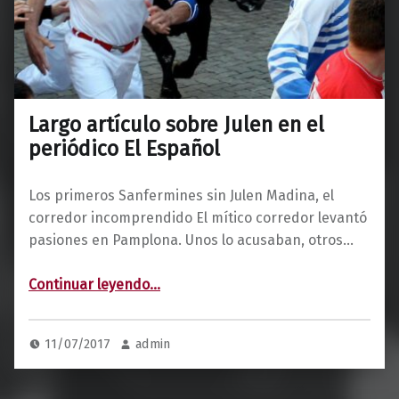
Largo artículo sobre Julen en el
periódico El Español
Los primeros Sanfermines sin Julen Madina, el
corredor incomprendido El mítico corredor levantó
pasiones en Pamplona. Unos lo acusaban, otros…
“Largo artículo sobre Julen en el periódico El Español”
Continuar leyendo
…
11/07/2017
admin