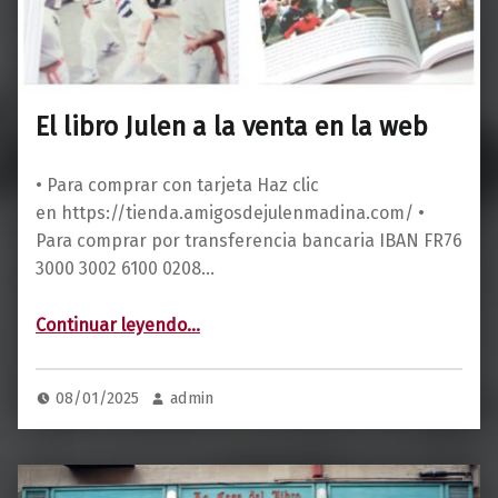
El libro Julen a la venta en la web
• Para comprar con tarjeta Haz clic
en https://tienda.amigosdejulenmadina.com/ •
Para comprar por transferencia bancaria IBAN FR76
3000 3002 6100 0208…
“El libro Julen a la venta en la web”
Continuar leyendo
…
08/01/2025
admin