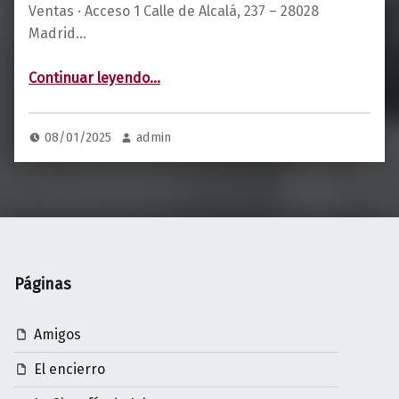
Ventas · Acceso 1 Calle de Alcalá, 237 – 28028
Madrid…
“El libro Julen a la venta en Madrid”
Continuar leyendo
…
08/01/2025
admin
Páginas
Amigos
El encierro