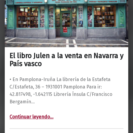
El libro Julen a la venta en Navarra y
País vasco
• En Pamplona-Iruña La librería de la Estafeta
C/Estafeta, 36 – 1931001 Pamplona Para ir:
42.817498, -1.642115 Librería Ínsula C/Francisco
Bergamín…
“El libro Julen a la venta en Navarra y País vasco”
Continuar leyendo
…