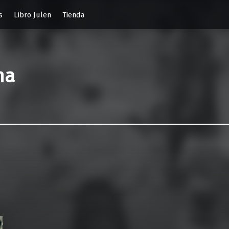
s
Libro Julen
Tienda
na