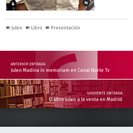
Julen
Libro
Presentación
Volver a la navegación principal
Navegación de entradas
ANTERIOR ENTRADA
Julen Madina in memoriam en Canal Norte Tv
SIGUIENTE ENTRADA
El libro Julen a la venta en Madrid