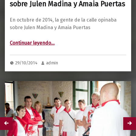
sobre Julen Madina y Amaia Puertas
En octubre de 2014, la gente de la calle opinaba
sobre Julen Madina y Amaia Puertas
“Qué opinan los vecinos de Hernani sobre Julen Madina y Amaia Puertas”
Continuar leyendo
…
29/10/2014
admin