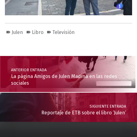
Julen
Libro
Televisión
Volver a la navegación principal
Navegación de entradas
ANTERIOR ENTRADA
La página Amigos de Julen Madina en las redes
sociales
SIGUIENTE ENTRADA
Reportaje de ETB sobre el libro ‘Julen’