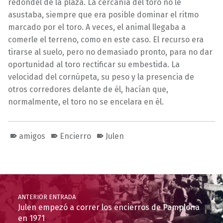
redondel de la plaza. La cercanía del toro no le
asustaba, siempre que era posible dominar el ritmo
marcado por el toro. A veces, el animal llegaba a
comerle el terreno, como en este caso. El recurso era
tirarse al suelo, pero no demasiado pronto, para no dar
oportunidad al toro rectificar su embestida. La
velocidad del cornúpeta, su peso y la presencia de
otros corredores delante de él, hacían que,
normalmente, el toro no se encelara en él.
amigos
Encierro
Julen
Volver a la navegación principal
Navegación de entradas
ANTERIOR ENTRADA
Julen empezó a correr los encierros de Pamplona
en 1971