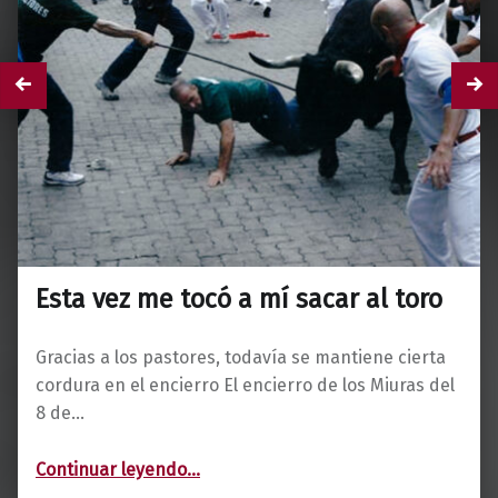
Esta vez me tocó a mí sacar al toro
Gracias a los pastores, todavía se mantiene cierta
cordura en el encierro El encierro de los Miuras del
8 de…
“Esta vez me tocó a mí sacar al toro”
Continuar leyendo
…