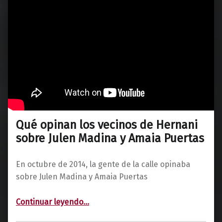
Qué opinan los vecinos de Hernani
sobre Julen Madina y Amaia Puertas
En octubre de 2014, la gente de la calle opinaba
sobre Julen Madina y Amaia Puertas
“Qué opinan los vecinos de Hernani sobre Julen Madina y Amaia Puertas”
Continuar leyendo
…