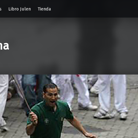
s
Libro Julen
Tienda
na