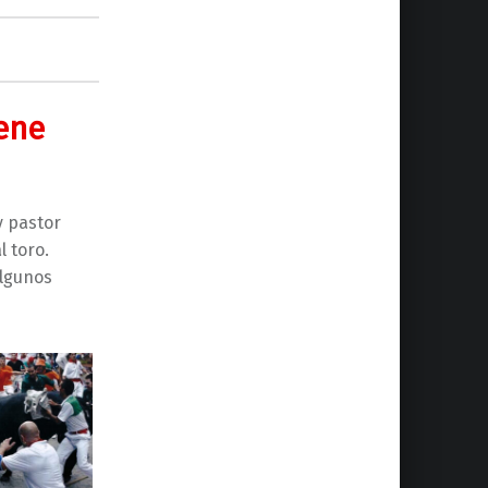
iene
y pastor
l toro.
algunos