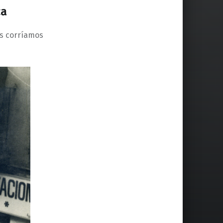
ca
es corríamos