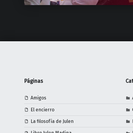
Páginas
Ca
Amigos
El encierro
La filosofía de Julen
Libro Julen Madina