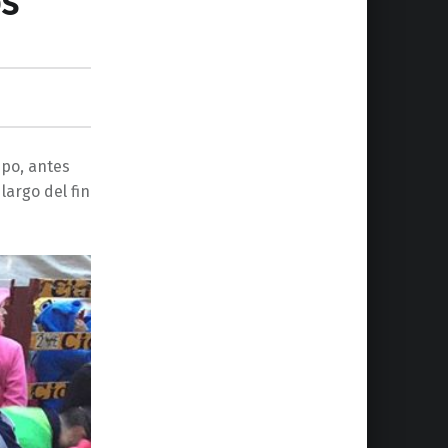
os
mpo, antes
argo del fin