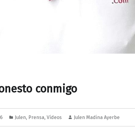
honesto conmigo
16
Julen
,
Prensa
,
Vídeos
Julen Madina Ayerbe