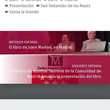
Presentación
San Sebastián de los Reyes
Sanse la Grande
Volver a la navegación principal
Navegación de entradas
ANTERIOR ENTRADA
El libro de Julen Madina, en Madrid
SIGUIENTE ENTRADA
El Centro de Asuntos Taurinos de la Comunidad de
Madrid anuncia la presentación del libro