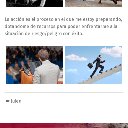
La acción es el proceso en el que me estoy preparando,
dotandome de recursos para poder enfrentarme a la
situación de riesgo/peligro con éxito.
Julen
Volver a la navegación principal
Navegación de entradas