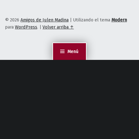
© 2026
Amigos de Julen Madina
|
Utilizando el tema
Modern
para
WordPress
.
|
Volver arriba ↑
Menú