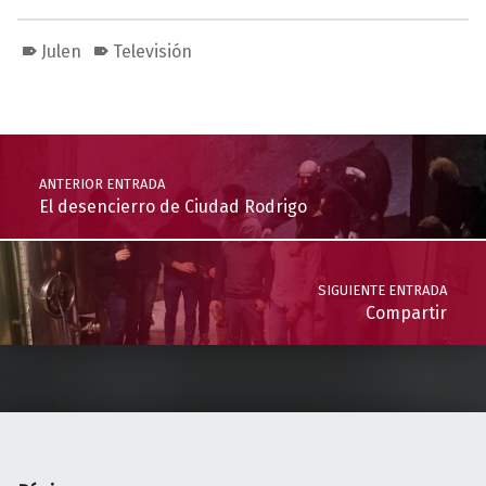
Julen
Televisión
Volver a la navegación principal
Navegación de entradas
ANTERIOR ENTRADA
El desencierro de Ciudad Rodrigo
SIGUIENTE ENTRADA
Compartir