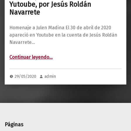
Yutoube, por Jesús Roldán
Navarrete
Homenaje a Julen Madina El 30 de abril de 2020
apareció en Youtube en la cuenta de Jesús Roldán
Navarrete…
“Homenaje a Julen Madina en Yutoube, por Jesús Roldán Navarrete”
Continuar leyendo
…
29/05/2020
admin
Páginas