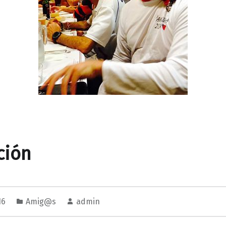
ción
16
Amig@s
admin